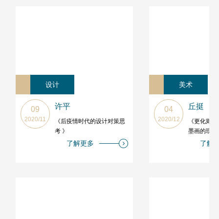
设计
美术
许平
丘挺
09
04
2020/11
2020/12
《后疫情时代的设计对策思
《更化则可
考 》
墨画的现代
了解更多
了解