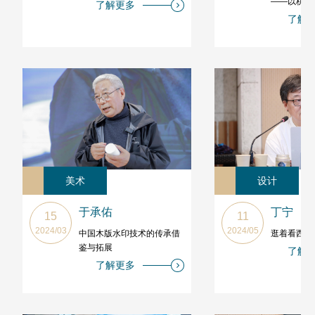
——以杭穉
了解更多
了解
美术
设计
于承佑
丁宁
15
11
2024/03
2024/05
中国木版水印技术的传承借
逛着看西方
鉴与拓展
了解
了解更多