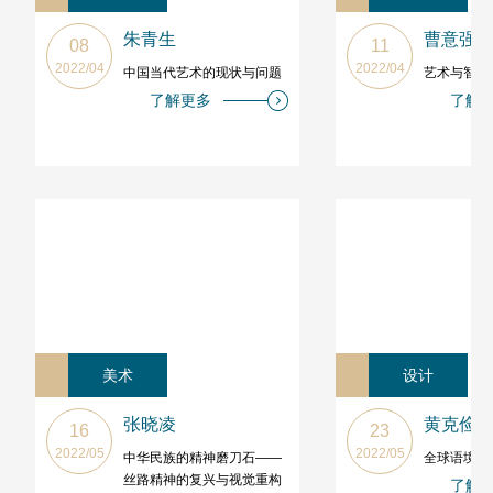
朱青生
曹意强
08
11
2022/04
2022/04
中国当代艺术的现状与问题
艺术与智性
了解更多
了解
美术
设计
张晓凌
黄克俭
16
23
2022/05
2022/05
中华民族的精神磨刀石——
全球语境下
丝路精神的复兴与视觉重构
了解