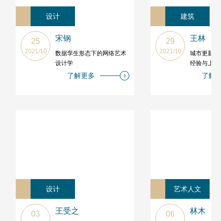
设计
建筑
宋钢
王林
25
29
2021/10
2021/10
数据孪生形态下的网络艺术
城市更新与
设计学
经验与上海
了解更多
了解
设计
艺术人文
王受之
林木
03
06