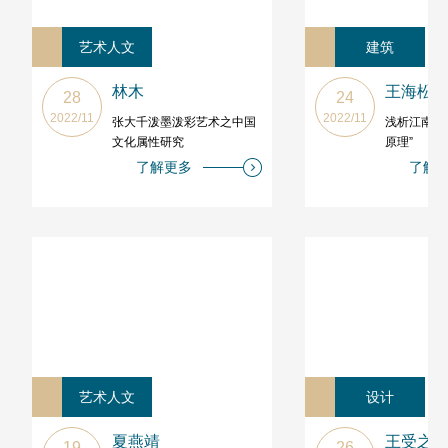
艺术人文
建筑
林木
王海松
28
24
2022/11
2022/11
张大千泼墨泼彩艺术之中国
浅析江南传
文化属性研究
原理”
了解更多
了解
艺术人文
设计
夏燕靖
王受之
19
26