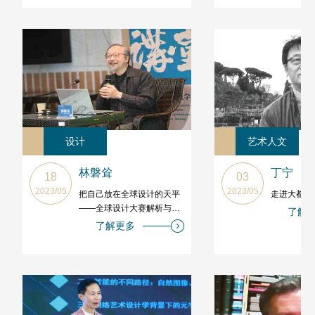
设计
艺术人文
林磐耸
丁宁
18
03
2023/05
2023/05
把自己放在全球设计的天平
走进大都会
——全球设计大赛解析与因
了解
应策略
了解更多