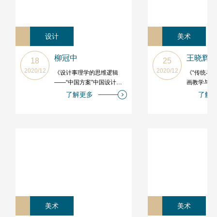
设计
美术
柳冠中
王晓辉
18
25
2020/12
2020/12
《设计事理学的思维逻辑
《“传统与
——“中国方案”中国设计践
画教学与实
行的方向》
了解更多
了解
美术
美术