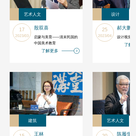
艺术人文
设计
殷双喜
郝大鹏
17
25
2023/03
2023/04
启蒙与美育——清末民国的
设计视觉思
中国美术教育
了解
了解更多
建筑
艺术人文
王林
陈履生
15
20