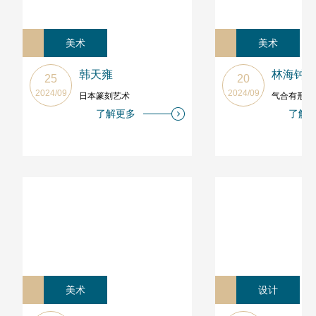
美术
美术
韩天雍
林海钟
25
20
2024/09
2024/09
日本篆刻艺术
气合有形：
了解更多
了解
美术
设计