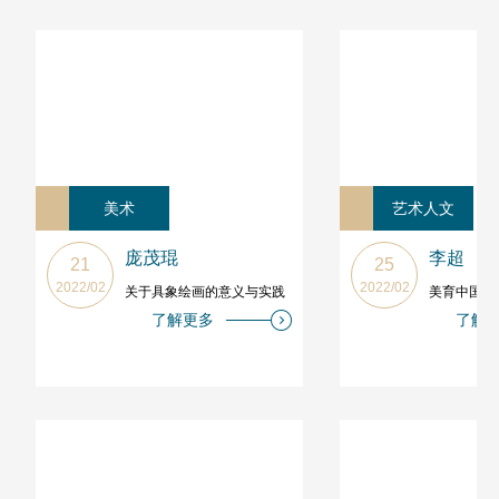
美术
艺术人文
庞茂琨
李超
21
25
2022/02
2022/02
关于具象绘画的意义与实践
美育中国百
了解更多
了解