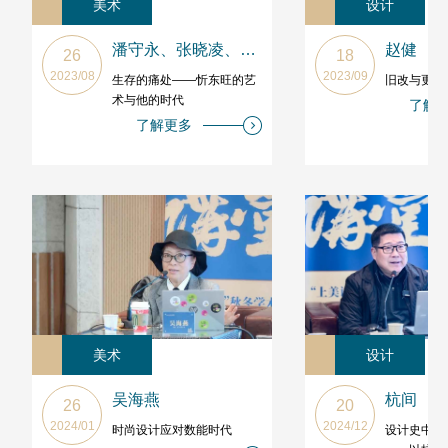
美术
设计
潘守永、张晓凌、张宏芳
赵健
26
18
2023/08
2023/09
生存的痛处——忻东旺的艺
旧改与更新
术与他的时代
了解
了解更多
美术
设计
吴海燕
杭间
26
20
2024/01
2024/12
时尚设计应对数能时代
设计史中的