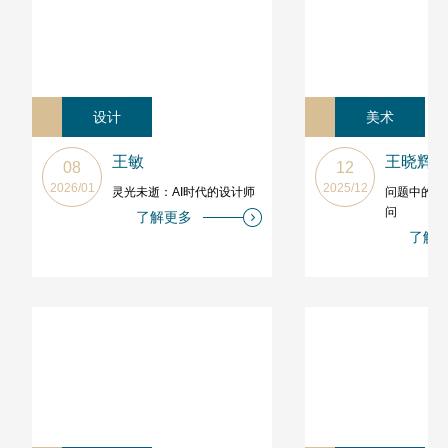
设计
美术
王敏
王晓辉
08
12
2026/01
2025/12
灵光未逝：AI时代的设计师
问题中的水
问
了解更多
了解