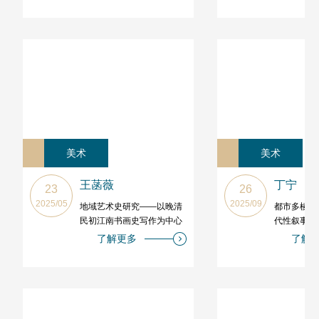
美术
美术
王菡薇
丁宁
23
26
2025/05
2025/09
地域艺术史研究——以晚清
都市多棱镜
民初江南书画史写作为中心
代性叙事
了解更多
了解