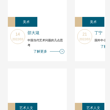
美术
美术
邵大箴
丁宁
14
21
2022/03
2022/03
中国当代艺术问题的几点思
国外中小博
考
了解
了解更多
艺术人文
艺术人文