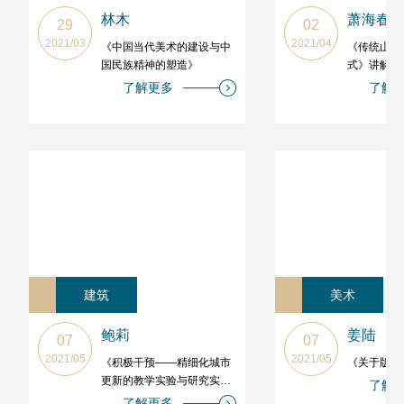
林木
萧海春
29
02
2021/03
2021/04
《中国当代美术的建设与中
《传统山水
国民族精神的塑造》
式》讲解与
了解更多
了解
建筑
美术
鲍莉
姜陆
07
07
2021/05
2021/05
《积极干预——精细化城市
《关于版画
更新的教学实验与研究实
了解
践》
了解更多