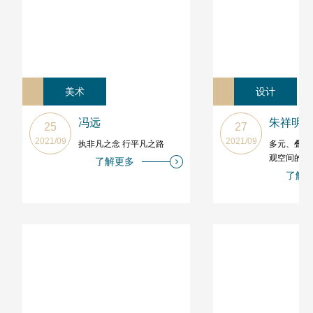
美术
设计
冯远
朱祥明
25
27
2021/09
2021/09
执非凡之念 行平凡之路
多元、叠合
观空间的探
了解更多
了解