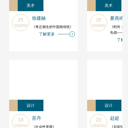
美术
美术
徐建融
夏燕靖
25
28
2020/09
2020/09
《奇正相生的中国画传统》
《时尚：何
先倡——关
了解更多
意产业协同
了解
设计
设计
苏丹
赵超
19
23
2020/10
2020/10
《社会性景观》
《后疫情时