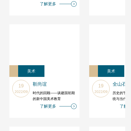
了解更多
美术
美术
靳尚谊
全山石
19
19
2022/09
2022/09
时代的回顾——谈建国初期
历史的节点
的新中国美术教育
统与当代学
了解更多
了解