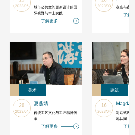
2023/05
2023/03
城市公共空间更新设计的国
夜宴与夜巡
际视野与本土实践
了解
了解更多
美术
建筑
夏燕靖
Magdale
28
16
2023/04
2023/04
传统工艺文化与工匠精神传
对话式设计
承
地认同
了解更多
了解