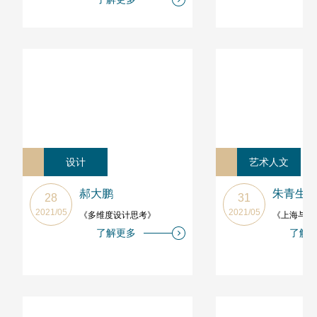
设计
艺术人文
郝大鹏
朱青生
28
31
2021/05
2021/05
《多维度设计思考》
《上海与当
了解更多
了解