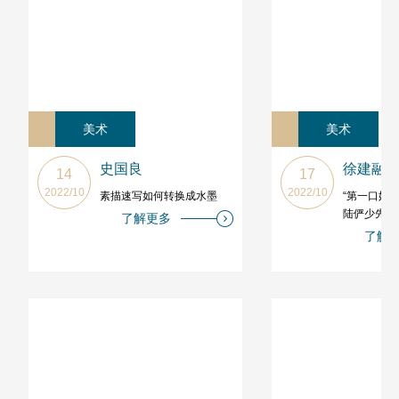
美术
美术
史国良
徐建融
14
17
2022/10
2022/10
素描速写如何转换成水墨
“第一口奶”
陆俨少先生
了解更多
了解