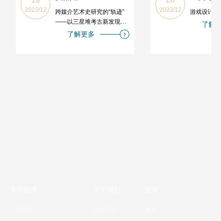
2022/12
2022/12
跨媒介艺术史研究的“轨迹”
游戏设计的
——以三星堆考古新发现解
了解
读为例
了解更多
友情链接
关于我们
更多
上海大学
价值理念
条款