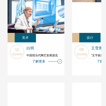
美术
设计
白明
王雪青
12
08
2024/04
2024/06
中国现当代陶艺发展源流
“文字效应
了解更多
了解