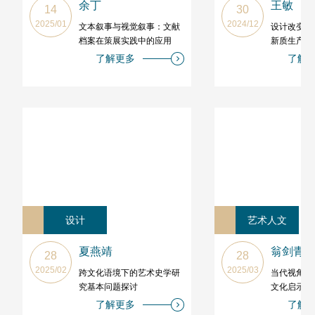
余丁
王敏
14
30
2025/01
2024/12
文本叙事与视觉叙事：文献
设计改变中
档案在策展实践中的应用
新质生产力
了解更多
了解
设计
艺术人文
夏燕靖
翁剑青
28
28
2025/02
2025/03
跨文化语境下的艺术史学研
当代视角下
究基本问题探讨
文化启示—
寨桩意向为
了解更多
了解