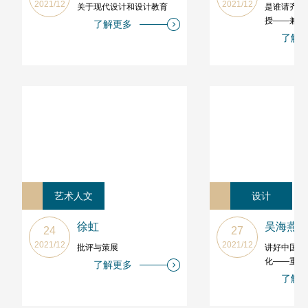
2021/12
2021/12
关于现代设计和设计教育
是谁请齐白
授——兼谈
了解更多
理与考证
了解
艺术人文
设计
徐虹
吴海燕
24
27
2021/12
2021/12
批评与策展
讲好中国故
化——重在
了解更多
了解