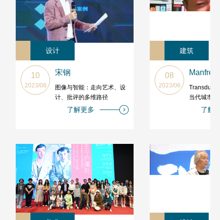
设计
建筑
宋钢
Manfredo
10
08
2023/06
2023/06
图像与智能：走向艺术、设
Transduct
计、批评的多维路径
当代城市公
型
了解更多
了解