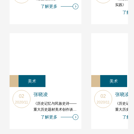
实践》
了解更多
了解
美术
美术
张晓凌
张晓凌
02
02
2020/11
2020/11
《历史记忆与民族史诗——
《历史记忆
重大历史题材美术创作谈》
重大历史题
（一）
（四）
了解更多
了解